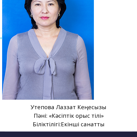
+
Утепова Лаззат Кеңесқызы
Пәні: «Кәсіптік орыс тілі»
Біліктілігі:Екінші санатты