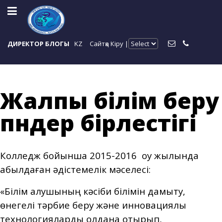
ДИРЕКТОР БЛОГЫ
KZ
Сайтқа Кіру |
Жалпы білім беру
пәндер бірлестігі
Колледж бойынша 2015-2016 оқу жылында
қабылдаған әдістемелік мәселесі:
«Білім алушының кәсіби білімін дамыту,
өнегелі тәрбие беру және инновациялық
технологияларды қолдана отырып,