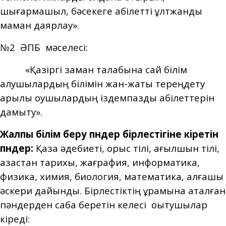
шығармашыл, бәсекеге қабілетті ұлтжанды
маман даярлау».
№2 ӘПБ мәселесі:
«Қазіргі заман талабына сай білім
алушылардың білімін жан-жақты тереңдету
арқылы оқушылардың іздемпаздық қабілеттерін
дамыту».
Жалпы білім беру пәндер бірлестігіне кіретін
пәндер:
Қазақ әдебиеті, орыс тілі, ағылшын тілі,
қазақстан тарихы, жағрафия, информатика,
физика, химия, биология, математика, алғашқы
әскери дайындық. Бірлестіктің құрамына аталған
пәндерден сабақ беретін келесі оқытушылар
кіреді: