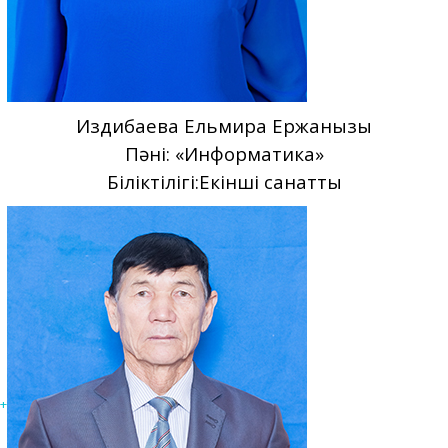
Издибаева Ельмира Ержанқызы
Пәні: «Информатика»
Біліктілігі:Екінші санатты
+