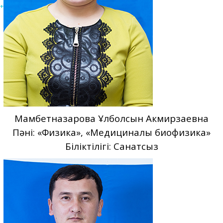
+
Мамбетназарова Ұлболсын Акмирзаевна
Пәні: «Физика», «Медициналық биофизика»
Біліктілігі: Санатсыз