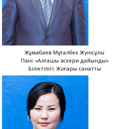
Жұмабаев Мұғалбек Жүнісұлы
Пәні: «Алғашқы әскери дайындық»
Біліктілігі: Жоғары санатты