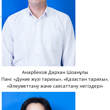
+
Анарбеков Дархан Шоқанұлы
Пәні: «Дүние жүзі тарихы», «Қазақстан тарихы»,
«Әлеуметтану және саясаттану негіздері»