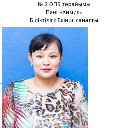
№ 2 ӘПБ төрайымы
Пәні: «Химия»
Біліктілігі: Екінші санатты
+