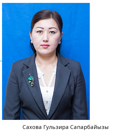
+
Сахова Гульзира Сапарбайқызы