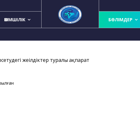
ӘКІМШІЛІК
БӨЛІМДЕР
етудегі жеңілдіктер туралы ақпарат
емнен босатылған,
ырылған