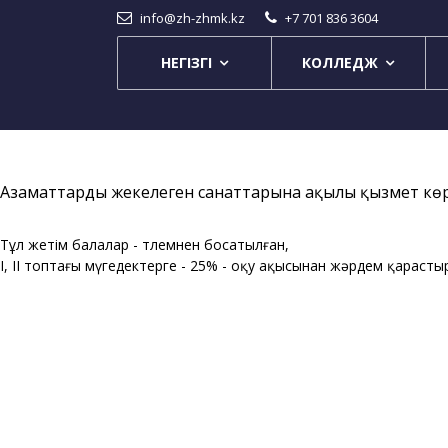
info@zh-zhmk.kz
+7 701 836 3604
НЕГІЗГІ
КОЛЛЕДЖ
Азаматтардың жекелеген санаттарына ақылы қызмет көрс
Тұл жетім балалар - төл
I, II топтағы мүгедектерге - 25% - оқу ақысынан жәрдем қараст