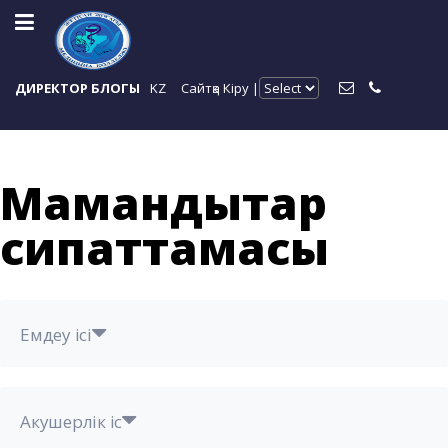
ДИРЕКТОР БЛОГЫ
KZ
Сайтқа Кіру |
Мамандықтар
сипаттамасы
Емдеу ісі
Акушерлік іс