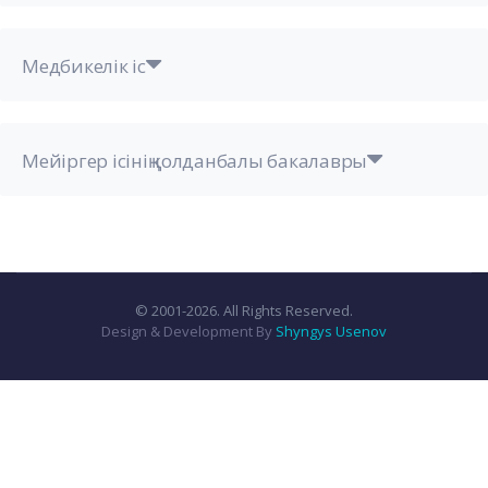
Медбикелік іс
Мейіргер ісінің қолданбалы бакалавры
© 2001-2026. All Rights Reserved.
Design & Development By
Shyngys Usenov