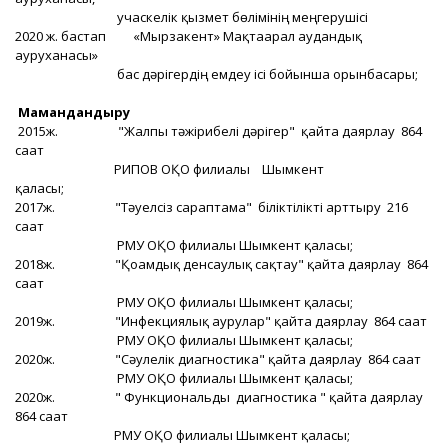
учаскелік қызмет бөлімінің меңгерушісі
2020 ж. бастап «Мырзакент» Мақтаарал аудандық
ауруханасы»
бас дәрігердің емдеу ісі бойынша орынбасары;
Мамандандыру
2015ж. "Жалпы тәжірибелі дәрігер" қайта даярлау 864
сағат
РИПОВ ОҚО филиалы Шымкент
қаласы;
2017ж. "Тәуелсіз сараптама" біліктілікті арттыру 216
сағат
РМУ ОҚО филиалы Шымкент қаласы;
2018ж. "Қоғамдық денсаулық сақтау" қайта даярлау 864
сағат
РМУ ОҚО филиалы Шымкент қаласы;
2019ж. "Инфекциялық аурулар" қайта даярлау 864 сағат
РМУ ОҚО филиалы Шымкент қаласы;
2020ж. "Сәулелік диагностика" қайта даярлау 864 сағат
РМУ ОҚО филиалы Шымкент қаласы;
2020ж. " Функциональды диагностика " қайта даярлау
864 сағат
РМУ ОҚО филиалы Шымкент қаласы;