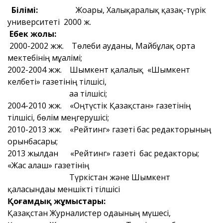
Білімі:
Жоғары, Халықаралық қазақ-түрік
университеті 2000 ж.
Еңбек жолы:
2000-2002 жж. Төлеби ауданы, Майбұлақ орта
мектебінің мұғалімі;
2002-2004 жж. Шымкент қалалық «Шымкент
келбеті» газетінің тілшісі,
аға тілшісі;
2004-2010 жж. «Оңтүстік Қазақстан» газетінің
тілшісі, бөлім меңгерушісі;
2010-2013 жж. «Рейтинг» газеті бас редакторының
орынбасары;
2013 жылдан «Рейтинг» газеті бас редакторы;
«Жас алаш» газетінің
Түркістан және Шымкент
қаласындағы меншікті тілшісі
Қоғамдық жұмыстары:
Қазақстан Журналистер одағының мүшесі,