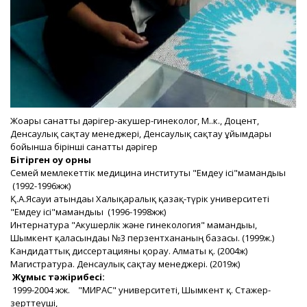
Жоғары санатты дәрігер-акушер-гинеколог, М.ғ.к., Доцент,
Денсаулық сақтау менеджері, Денсаулық сақтау ұйымдары
бойынша бірінші санатты дәрігер
Бітірген оқу орны
Семей мемлекеттік медицина институты "Емдеу ісі"мамандығы
(1992-1996жж)
Қ.А.Ясауи атындағы Халықаралық қазақ-түрік университеті
"Емдеу ісі"мамандығы (1996-1998жж)
Интернатура "Акушерлік және гинекология" мамандығы,
Шымкент қаласындағы №3 перзентхананың базасы. (1999ж.)
Кандидаттық диссертацияны қорғау. Алматы қ. (2004ж)
Магистратура. Денсаулық сақтау менеджері. (2019ж)
Жұмыс тәжірибесі:
1999-2004 жж. "МИРАС" университеті, Шымкент қ. Стажер-
зерттеуші,