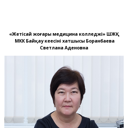
«Жетісай жоғары медицина колледжі» ШЖҚ
МКК Байқау кеңесінің хатшысы Боранбаева
Светлана Аденовна