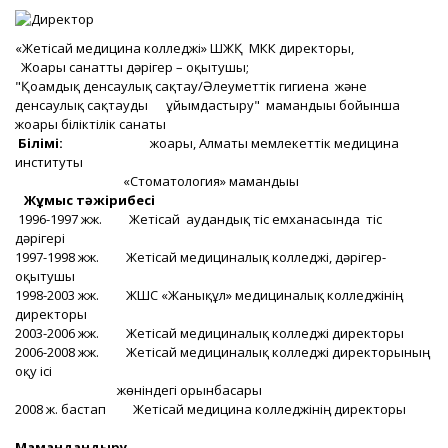
«Жетісай медицина колледжі» ШЖҚ МКК директоры,
Жоғары санатты дәрігер – оқытушы;
"Қоғамдық денсаулық сақтау/Әлеуметтік гигиена және
денсаулық сақтауды ұйымдастыру" мамандығы бойынша
жоғары біліктілік санаты
Білімі:
жоғары, Алматы мемлекеттік медицина
институты
«Стоматология» мамандығы
Жұмыс тәжірибесі
1996-1997 жж. Жетісай аудандық тіс емханасында тіс
дәрігері
1997-1998 жж. Жетісай медициналық колледжі, дәрігер-
оқытушы
1998-2003 жж. ЖШС «Жанықұл» медициналық колледжінің
директоры
2003-2006 жж. Жетісай медициналық колледжі директоры
2006-2008 жж. Жетісай медициналық колледжі директорының
оқу ісі
жөніндегі орынбасары
2008 ж. бастап Жетісай медицина колледжінің директоры
Мамандандыру