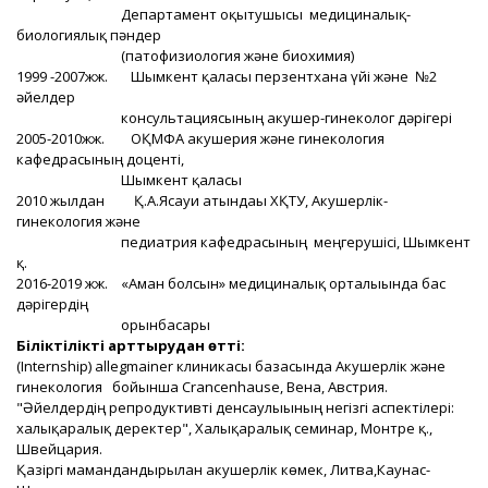
Департамент оқытушысы медициналық-
биологиялық пәндер
(патофизиология және биохимия)
1999 -2007жж. Шымкент қаласы перзентхана үйі және №2
әйелдер
консультациясының акушер-гинеколог дәрігері
2005-2010жж. ОҚМФА акушерия және гинекология
кафедрасының доценті,
Шымкент қаласы
2010 жылдан Қ.А.Ясауи атындағы ХҚТУ, Акушерлік-
гинекология және
педиатрия кафедрасының меңгерушісі, Шымкент
қ.
2016-2019 жж. «Аман болсын» медициналық орталығында бас
дәрігердің
орынбасары
Біліктілікті арттырудан өтті:
(Internship) allegmainer клиникасы базасында Акушерлік және
гинекология бойынша Crancenhause, Вена, Австрия.
"Әйелдердің репродуктивті денсаулығының негізгі аспектілері:
халықаралық деректер", Халықаралық семинар, Монтре қ.,
Швейцария.
Қазіргі мамандандырылған акушерлік көмек, Литва,Каунас-