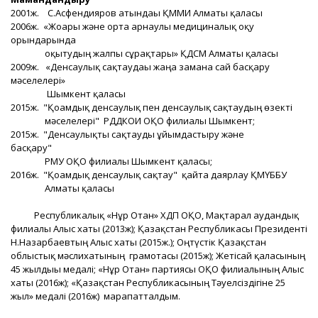
2001ж. С.Асфендияров атындағы ҚММИ Алматы қаласы
2006ж. «Жоғары және орта арнаулы медициналық оқу
орындарында
оқытудың жалпы сұрақтары» ҚДСМ Алматы қаласы
2009ж. «Денсаулық сақтаудағы жаңа заманға сай басқару
мәселелері»
Шымкент қаласы
2015ж. "Қоғамдық денсаулық пен денсаулық сақтаудың өзекті
мәселелері" РДДКОИ ОҚО филиалы Шымкент;
2015ж. "Денсаулықты сақтауды ұйымдастыру және
басқару"
РМУ ОҚО филиалы Шымкент қаласы;
2016ж. "Қоғамдық денсаулық сақтау" қайта даярлау ҚМҮББУ
Алматы қаласы
Республикалық «Нұр Отан» ХДП ОҚО, Мақтарал аудандық
филиалы Алғыс хаты (2013ж); Қазақстан Республикасы Президенті
Н.Назарбаевтың Алғыс хаты (2015ж.); Оңтүстік Қазақстан
облыстық мәслихатының грамотасы (2015ж); Жетісай қаласының
45 жылдығы медалі; «Нұр Отан» партиясы ОҚО филиалының Алғыс
хаты (2016ж); «Қазақстан Республикасының Тәуелсіздігіне 25
жыл» медалі (2016ж) марапатталдым.