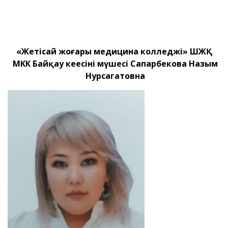
«Жетісай жоғары медицина колледжі» ШЖҚ
МКК Байқау кеңесінің мүшесі
Сапарбекова Назым
Нурсагатовна