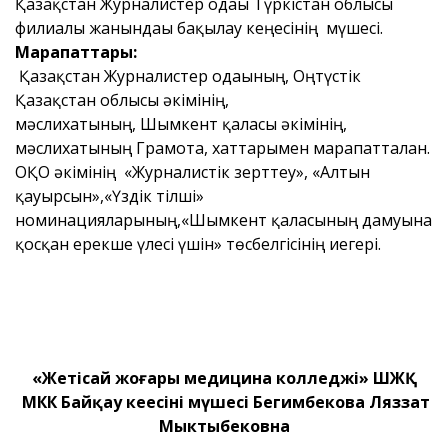
Қазақстан Журналистер одағы Түркістан облысы
филиалы жанындағы бақылау кеңесінің мүшесі.
Марапаттары:
Қазақстан Журналистер одағының, Оңтүстік
Қазақстан облысы әкімінің,
мәслихатының, Шымкент қаласы әкімінің,
мәслихатының Грамота, хаттарымен марапатталған.
ОҚО әкімінің «Журналистік зерттеу», «Алтын
қауырсын»,«Үздік тілші»
номинацияларының,«Шымкент қаласының дамуына
қосқан ерекше үлесі үшін» төсбелгісінің иегері.
«Жетісай жоғары медицина колледжі» ШЖҚ
МКК Байқау кеңесінің мүшесі Бегимбекова Ляззат
Мыктыбековна