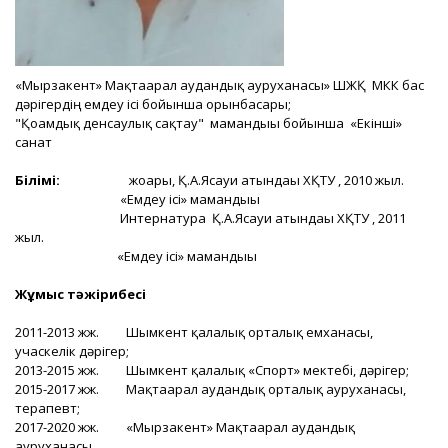
«Мырзакент» Мақтаарал аудандық ауруханасы» ШЖҚ МКК бас
дәрігердің емдеу ісі бойынша орынбасары;
"Қоғамдық денсаулық сақтау" мамандығы бойынша «Екінші»
санат
Білімі:
жоғары, Қ.А.Ясауи атындағы ХҚТУ , 2010 жыл.
«Емдеу ісі» мамандығы
Интернатура Қ.А.Ясауи атындағы ХҚТУ , 2011
жыл.
«Емдеу ісі» мамандығы
Жұмыс тәжірибесі
2011-2013 жж. Шымкент қалалық орталық емханасы,
учаскелік дәрігер;
2013-2015 жж. Шымкент қалалық «Спорт» мектебі, дәрігер;
2015-2017 жж. Мақтаарал аудандық орталық ауруханасы,
терапевт;
2017-2020 жж. «Мырзакент» Мақтаарал аудандық
ауруханасы,