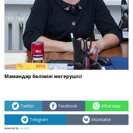
Мамандар бөлімінің меңгерушісі
Twitter
Facebook
Whatsapp
Telegram
VKontakte
powered by
social2s