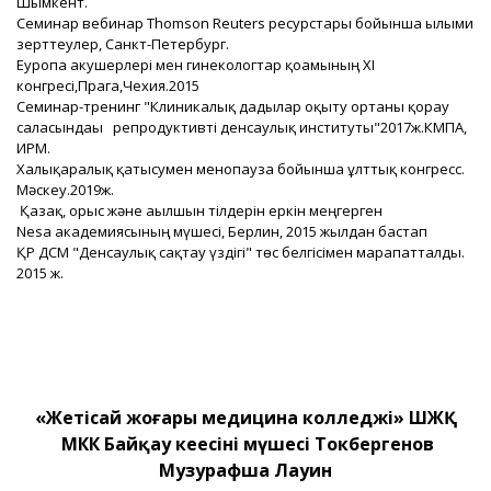
Шымкент.
Семинар вебинар Thomson Reuters ресурстары бойынша ғылыми
зерттеулер, Санкт-Петербург.
Еуропа акушерлері мен гинекологтар қоғамының XI
конгресі,Прага,Чехия.2015
Семинар-тренинг "Клиникалық дағдылар оқыту ортаны қорғау
саласындағы репродуктивті денсаулық институты"2017ж.КМПА,
ИРМ.
Халықаралық қатысумен менопауза бойынша ұлттық конгресс.
Мәскеу.2019ж.
Қазақ, орыс және ағылшын тілдерін еркін меңгерген
Nesa академиясының мүшесі, Берлин, 2015 жылдан бастап
ҚР ДСМ "Денсаулық сақтау үздігі" төс белгісімен марапатталды.
2015 ж.
«Жетісай жоғары медицина колледжі» ШЖҚ
МКК Байқау кеңесінің мүшесі Токбергенов
Музурафша Лауин