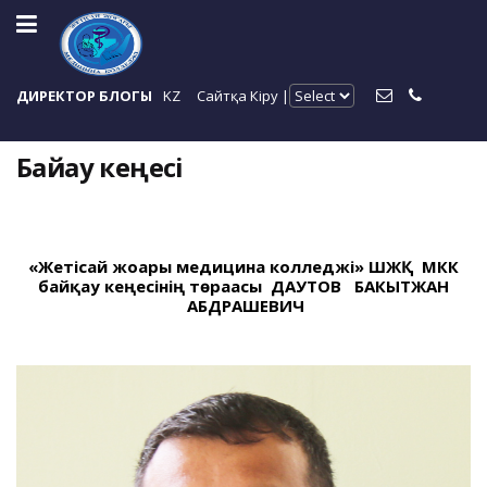
ДИРЕКТОР БЛОГЫ
KZ
Сайтқа Кіру |
Байқау кеңесі
«Жетісай жоғары медицина колледжі» ШЖҚ МКК
байқау кеңесінің төрағасы ДАУТОВ БАКЫТЖАН
АБДРАШЕВИЧ