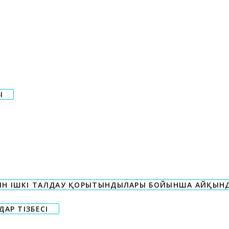
Ы
ІН ІШКІ ТАЛДАУ ҚОРЫТЫНДЫЛАРЫ БОЙЫНША АЙҚЫН
АР ТІЗБЕСІ