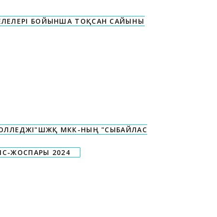
ЛЕЛЕРІ БОЙЫНША ТОҚСАН САЙЫНҒЫ
КОЛЛЕДЖІ"ШЖҚ МКК-НЫҢ "СЫБАЙЛАС
ІС-ЖОСПАРЫ 2024