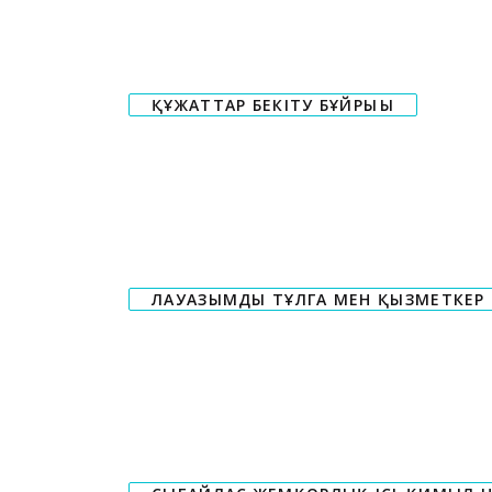
ҚҰЖАТТАР БЕКІТУ БҰЙРЫҒЫ
ЛАУАЗЫМДЫ ТҰЛГА МЕН ҚЫЗМЕТКЕР