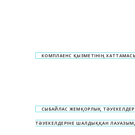
КОМПЛАЕНС ҚЫЗМЕТІНІҢ ХАТТАМАС
СЫБАЙЛАС ЖЕМҚОРЛЫҚ ТӘУЕКЕЛДЕР
ТӘУЕКЕЛДЕРІНЕ ШАЛДЫҚҚАН ЛАУАЗЫМД