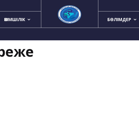
ӘКІМШІЛІК
БӨЛІМДЕР
реже