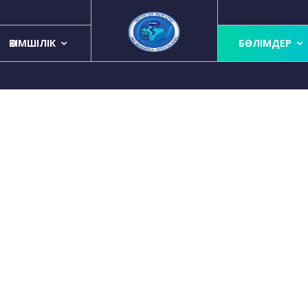
ӘКІМШІЛІК
БӨЛІМДЕР