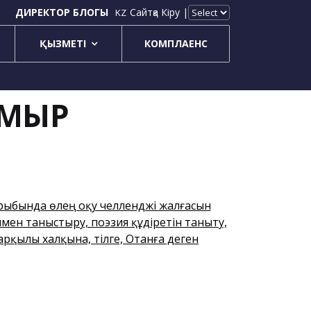
ДИРЕКТОР БЛОГЫ
Сайтқа Кіру |
KZ
ҚЫЗМЕТІ
КОМПЛАЕНС
ҰМЫР
рыбында өлең оқу челленджі жалғасын
ен таныстыру, поэзия құдіретін таныту,
қылы халқына, тілге, Отанға деген