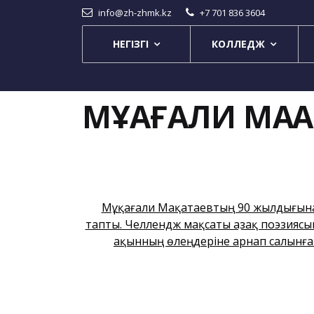
info@zh-zhmk.kz
+7 701 836 3604
НЕГІЗГІ
КОЛЛЕДЖ
МҰҚАҒАЛИ МАҚ
Мұқағали Мақатаевтың 90 жылдығына 
тапты. Челлендж мақсаты Қазақ поэзияс
ақынның өлеңдеріне арнап салынға