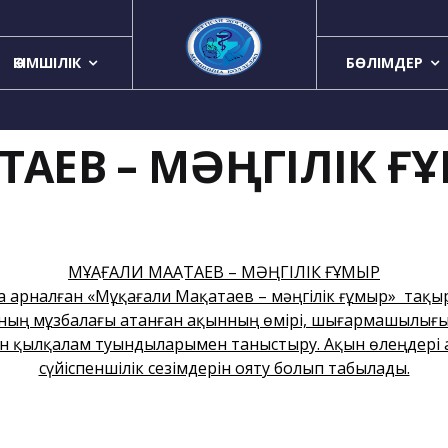
ӘКІМШІЛІК
БӨЛІМДЕР
АТАЕВ – МӘҢГІЛІК Ғ
МҰҚАҒАЛИ МАҚАТАЕВ – МӘҢГІЛІК ҒҰМЫР
арналған «Мұқағали Мақатаев – мәңгілік ғұмыр» тақы
ының мұзбалағы атанған ақынның өмірі, шығармашылығым
н қылқалам туындыларымен таныстыру. Ақын өлеңдері ар
сүйіспеншілік сезімдерін ояту болып табылады.