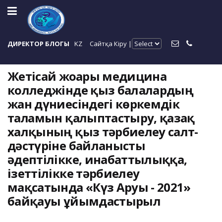
ДИРЕКТОР БЛОГЫ
KZ
Сайтқа Кіру |
Жетісай жоғары медицина
колледжінде қыз балалардың
жан дүниесіндегі көркемдік
талғамын қалыптастыру, қазақ
халқының қыз тәрбиелеу салт-
дәстүріне байланысты
әдептілікке, инабаттылыққа,
ізеттілікке тәрбиелеу
мақсатында «Күз Аруы - 2021»
байқауы ұйымдастырыл