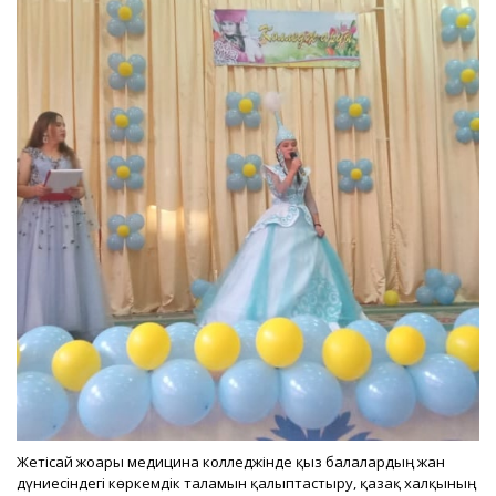
Жетісай жоғары медицина колледжінде қыз балалардың жан
дүниесіндегі көркемдік талғамын қалыптастыру, қазақ халқының