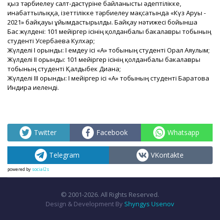
қыз тәрбиелеу салт-дәстүріне байланысты әдептілікке,
инабаттылыққа, ізеттілікке тәрбиелеу мақсатында «Күз Аруы -
2021» байқауы ұйымдастырылды. Байқау нәтижесі бойынша
Бас жүлдені: 101 мейіргер ісінің қолданбалы бакалавры тобының
студенті Усербаева Кулхар;
Жүлделі І орынды: І емдеу ісі «А» тобының студенті Орал Аяулым;
Жүлделі ІІ орынды: 101 мейіргер ісінің қолданбалы бакалавры
тобының студенті Қалдыбек Диана;
Жүлделі ІІІ орынды: І мейіргер ісі «А» тобының студенті Баратова
Индира иеленді.
Twitter
Facebook
Whatsapp
Telegram
VKontakte
powered by
social2s
© 2001-2026. All Rights Reserved.
Design & Development By
Shyngys Usenov