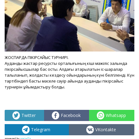
ЖОСПАРДА ПІКІРСАЙЫС ТУРНИРІ.
Аудандық жастар ресурстық орталығының кіші мәжіліс залында
пікірсайысшылар бас қосты. Алдағы атқарылатын іс-шаралар
талқыланып, жолдастық кездесу ойындарының күні белгіленді. Күн
тәртібіндегі басты мәселе сәуір айында аудандық пікірсайыс
турнирін ұйымдастыру болды.
Twitter
Facebook
Whatsapp
Telegram
VKontakte
powered by
social2s