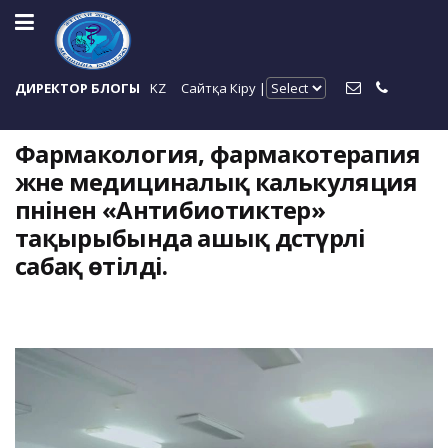
ДИРЕКТОР БЛОГЫ
KZ
Сайтқа Кіру |
Фармакология, фармакотерапия
және медициналық калькуляция
пәнінен «Антибиотиктер»
тақырыбында ашық дәстүрлі
сабақ өтілді.