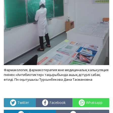
Фармакология, фармакотерапия және медициналық калькуляция
пәнінен «Антибиотиктер» тақырыбында ашық дәстүрлі сабақ
өтілді. Пән оқытушысы Турсынбекова Дана Тасмановна
Twitter
Facebook
Whatsapp