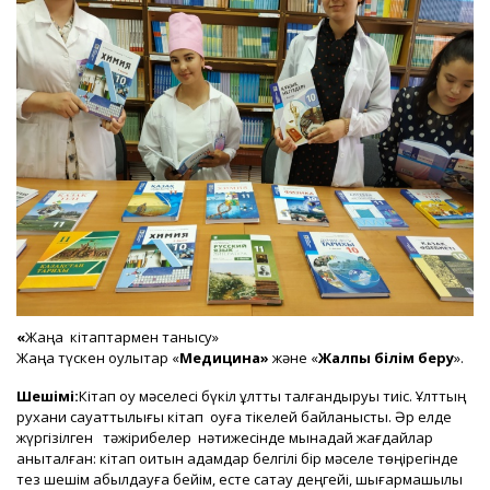
«
Жаңа кітаптармен танысу»
Жаңа түскен оқулықтар «
Медицина»
және «
Жалпы білім беру
».
Шешімі:
Кітап оқу мәселесі бүкіл ұлтты талғандыруы тиіс. Ұлттың
рухани сауаттылығы кітап оқуға тікелей байланысты. Әр елде
жүргізілген тәжірибелер нәтижесінде мынадай жағдайлар
анықталған: кітап оқитын адамдар белгілі бір мәселе төңірегінде
тез шешім қабылдауға бейім, есте сақтау деңгейі, шығармашылық