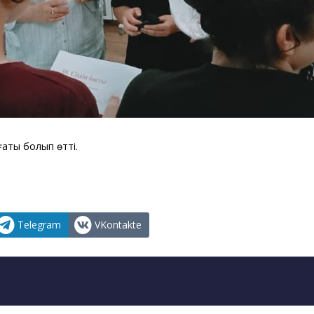
ғаты болып өтті.
Telegram
VKontakte