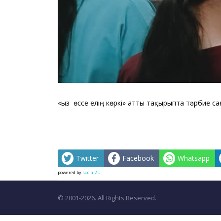
«Қыз өссе елің көркі» атты тақырыпта тәрбие са
Twitter
Facebook
Whatsapp
powered by
social2s
© 2001-2026. All Rights Reserved.