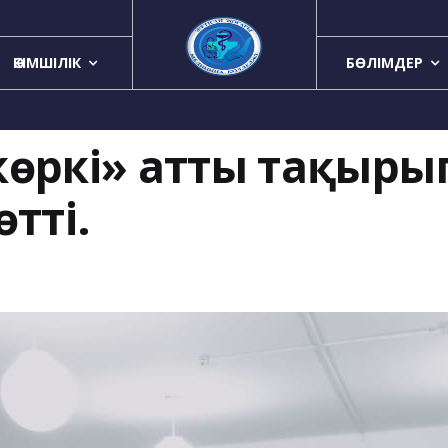
ӘКІМШІЛІК
БӨЛІМДЕР
 көркі» атты тақыры
тті.