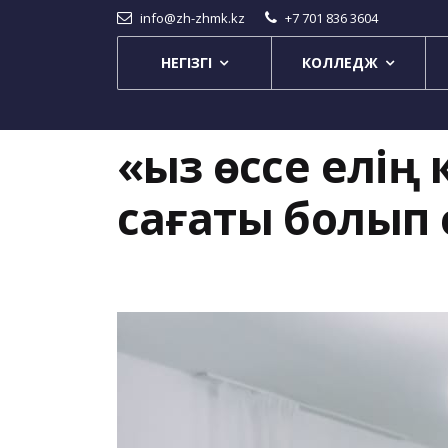
info@zh-zhmk.kz
+7 701 836 3604
НЕГІЗГІ
КОЛЛЕДЖ
«Қыз өссе елің
сағаты болып ө