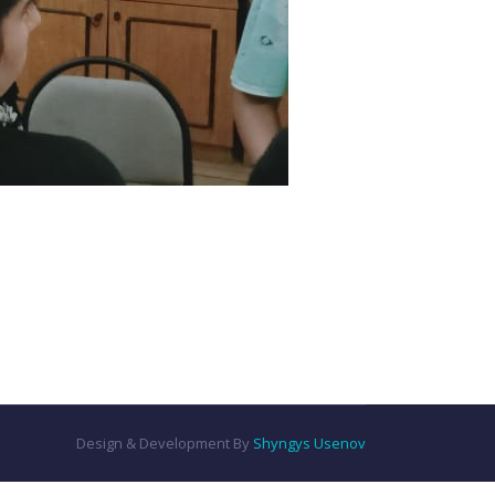
Design & Development By
Shyngys Usenov