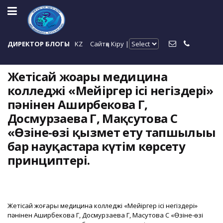
ДИРЕКТОР БЛОГЫ
KZ
Сайтқа Кіру |
Жетісай жоғары медицина
колледжі «Мейіргер ісі негіздері»
пәнінен Аширбекова Г,
Досмурзаева Г, Мақсутова С
«Өзіне-өзі қызмет ету тапшылығы
бар науқастарға күтім көрсету
принциптері.
Жетісай жоғары медицина колледжі «Мейіргер ісі негіздері»
пәнінен Аширбекова Г, Досмурзаева Г, Мақсутова С «Өзіне-өзі