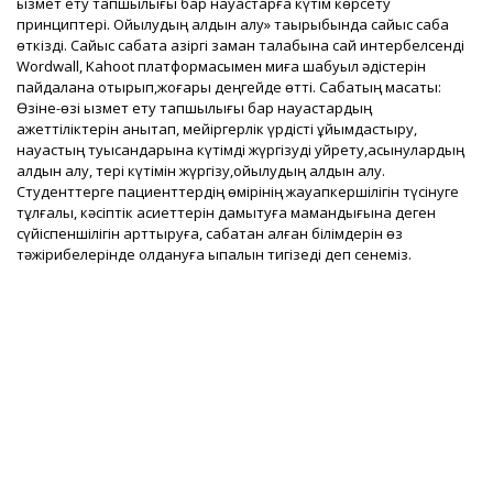
қызмет ету тапшылығы бар науқастарға күтім көрсету
принциптері. Ойылудың алдын алу» тақырыбында сайыс сабақ
өткізді. Сайыс сабақта қазіргі заман талабына сай интербелсенді
Wordwall, Kahoot платформасымен миға шабуыл әдістерін
пайдалана отырып,жоғары деңгейде өтті. Сабақтың мақсаты:
Өзіне-өзі қызмет ету тапшылығы бар науқастардың
қажеттіліктерін анықтап, мейіргерлік үрдісті ұйымдастыру,
науқастың туысқандарына күтімді жүргізуді уйрету,асқынулардың
алдын алу, тері күтімін жүргізу,ойылудың алдын алу.
Студенттерге пациенттердің өмірінің жауапкершілігін түсінуге
тұлғалық, кәсіптік қасиеттерін дамытуға мамандығына деген
сүйіспеншілігін арттыруға, сабақтан алған білімдерін өз
тәжірибелерінде қолдануға ықпалын тигізеді деп сенеміз.