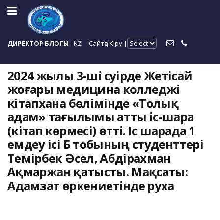
ДИРЕКТОР БЛОГЫ
KZ
Сайтқа Кіру |
2024 жылы 3-ші сәуірде Жетісай
жоғары медицина колледжі
кітапхана бөлімінде «Толық
адам» тағылымы атты іс-шара
(кітап көрмесі) өтті. Іс шарада 1
емдеу ісі Б тобының студенттері
Темірбек Әсел, Абдірахман
Ақмаржан қатысты. Мақсаты:
Адамзат өркениетінде руха