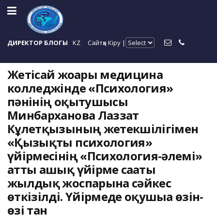
ДИРЕКТОР БЛОГЫ
KZ
Сайтқа Кіру |
Жетісай жоғары медицина
колледжінде «Психология»
пәнінің оқытушысы
Минбарханова Лаззат
Кұлетқызының жетекшілігімен
«Қызықты психология»
үйірмесінің «Психология-әлемі»
атты ашық үйірме сағаты
жылдық жоспарына сәйкес
өткізілді. Үйірмеде оқушыға өзін-
өзі тан