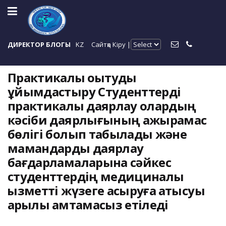
ДИРЕКТОР БЛОГЫ
KZ
Сайтқа Кіру |
Практикалық оқытуды
ұйымдастыру Студенттерді
практикалық даярлау олардың
кәсіби даярлығының ажырамас
бөлігі болып табылады және
мамандарды даярлау
бағдарламаларына сәйкес
студенттердің медициналық
қызметті жүзеге асыруға қатысуы
арқылы қамтамасыз етіледі